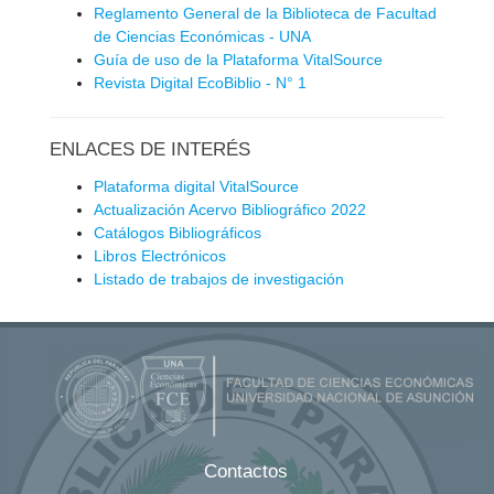
Reglamento General de la Biblioteca de Facultad
de Ciencias Económicas - UNA
Guía de uso de la Plataforma VitalSource
Revista Digital EcoBiblio - N° 1
ENLACES DE INTERÉS
Plataforma digital VitalSource
Actualización Acervo Bibliográfico 2022
Catálogos Bibliográficos
Libros Electrónicos
Listado de trabajos de investigación
Contactos