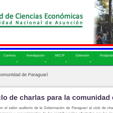
CIP
Extensión
Postgrado
Admisión
Carreras
Investigación
MECIP
Extensión
Postgrad
a comunidad de Paraguarí
iclo de charlas para la comunidad
en el salón auditorio de la Gobernación de Paraguarí al ciclo de ch