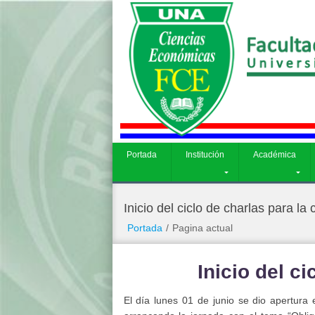
Académica
Carreras
Investigación
ME
Portada
Institución
Académica
Inicio del ciclo de charlas para l
Portada
/
Pagina actual
Inicio del c
El día lunes 01 de junio se dio apertura 