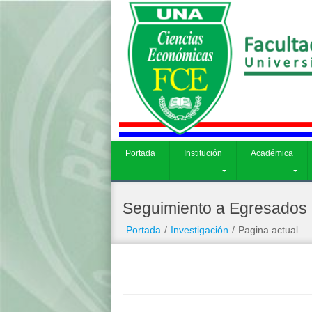
Académica
Carreras
Investigación
ME
Portada
Institución
Académica
Seguimiento a Egresados
Portada
/
Investigación
/
Pagina actual