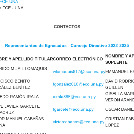
 FCE-UNA.
s FCE - UNA.
CONTACTOS
Representantes de Egresados - Consejo Directivo 2022-2025
NOMBRE Y AP
RE Y APELLIDO TITULAR
CORREO ELECTRÓNICO
SUPLENTE
RIDO MIJAIL LOMAQUIS
wlomaquis817@eco.una.py
EMMANUEL ES
CISCO BENITO
DAVID RODRI
fgonzalez010@eco.una.py
ÁLEZ BENÍTEZ
GUILLEN
GISELLA MARI
EDO RAMÓN IRALA
airala385@eco.una.py
VERON ARAN
PE JAVIER GARCETE
fgarcete@eco.una.py
OSCAR DANIE
ACRUZ
OR MANUEL CABAÑAS
CRISTIAN FA
victorcabanas@eco.una.py
NA
LOPEZ