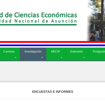
CIP
Extensión
Postgrado
Admisión
Carreras
Investigación
MECIP
Extensión
Postgrad
ENCUESTAS E INFORMES