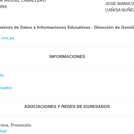
R MIGUEL CABALLERO
JOSE MARIA 
IRA
CAÑISA NUÑE
ento de Datos e Informaciones Educativas - Dirección de Gestió
.una.py
INFORMACIONES
do.
esados
ASOCIACIONES Y REDES DE EGRESADOS
rera, Promoción.
UNA".