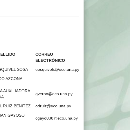
ELLIDO
CORREO
ELECTRÓNICO
QUIVEL SOSA
eesquivels@eco.una.py
GO AZCONA
A AUXILIADORA
gveron@eco.una.py
DA
L RUIZ BENITEZ
odruiz@eco.una.py
BIAN GAYOSO
cgayo038@eco.una.py