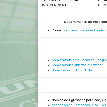
TRIBUNAL ELECTORAL
CESA
INDEPENDIENTE
PERE
Departamento de Procesami
Correo:
seguimientoegresados@eco
Convocatoria para Becas de Posgra
Convocatorias abiertas al Exterior.
Convocatoria - Becas UNA para Egr
Nómina de Egresados por Sede, Car
Asociación de Egresados "EXAFCE