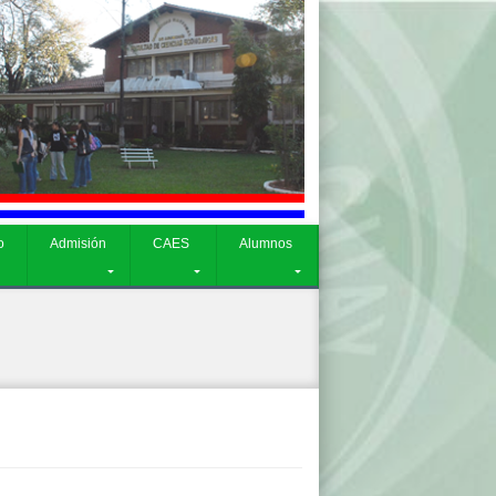
CAES
Alumnos
o
Admisión
CAES
Alumnos